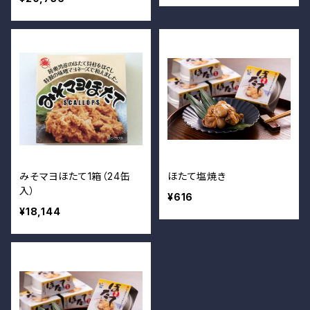
みそマヨほたて1箱（24缶
ほたて塩焼き
入）
¥616
¥18,144