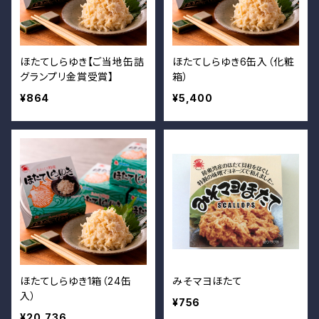
ほたてしらゆき【ご当地缶詰
ほたてしらゆき6缶入（化粧
グランプリ金賞受賞】
箱）
¥864
¥5,400
ほたてしらゆき1箱（24缶
みそマヨほたて
入）
¥756
¥20,736