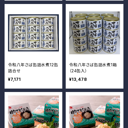
令和八年さば缶詰水煮12缶
令和八年さば缶詰水煮1箱
詰合せ
（24缶入）
¥7,171
¥13,478