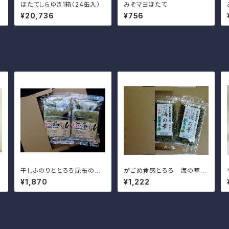
ほたてしらゆき1箱（24缶入）
みそマヨほたて
¥20,736
¥756
干しふのりととろろ昆布のお
がごめ食感とろろ 海の華2
味噌汁5食入×2袋
0ｇ×2袋
¥1,870
¥1,222