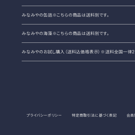
みなみやの缶詰※こちらの商品は送料別です。
みなみやのさば缶
みなみやの海藻※こちらの商品は送料別です。
みなみやオリジナル缶詰
みなみやのお試し購入（送料込価格表示）※送料全国一律2
みなみやの海藻
その他（珍味、レトルトカレーなど）
プライバシーポリシー
特定商取引法に基づく表記
会員