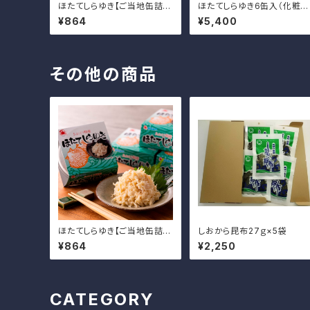
ほたてしらゆき【ご当地缶詰グ
ほたてしらゆき6缶入（化粧
ランプリ金賞受賞】
箱）
¥864
¥5,400
その他の商品
ほたてしらゆき【ご当地缶詰グ
しおから昆布27ｇ×5袋
ランプリ金賞受賞】
¥864
¥2,250
CATEGORY