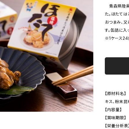
青森県陸奥
た。ほたては
おつまみ、又
す。缶詰に入
※1ケース2
【原材料名】
キス、粉末昆
【内容量】 
【賞味期限】
【栄養分析表】