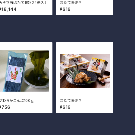
みそマヨほたて1箱（24缶入）
ほたて塩焼き
¥18,144
¥616
やわらかこんぶ100ｇ
ほたて塩焼き
¥756
¥616