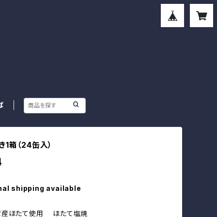
ば
1箱（24缶入）
4
nal shipping available
湾産ほたて使用 ほたて塩焼