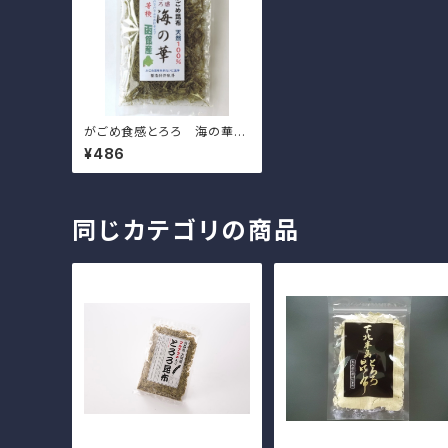
がごめ食感とろろ 海の華2
0ｇ
¥486
同じカテゴリの商品