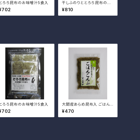
とろろ昆布のお味噌汁5食入
干しふのりととろろ昆布のお
味噌汁5食入
¥702
¥810
とろろ昆布のお味噌汁5食入
大間産あらめ昆布入 ごはんこ
んぶ 48g
¥702
¥470