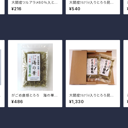
大間産ツルアラメ60％入とろ
大間産ﾂﾙｱﾗﾒ入りとろろ昆布4
ろ昆布22ｇ
8ｇ
¥216
¥540
こ
がごめ食感とろろ 海の華2
大間産ﾂﾙｱﾗﾒ入りとろろ昆布4
0ｇ
8ｇ×2袋
¥486
¥1,330