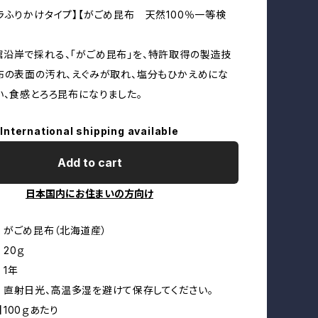
ラふりかけタイプ】【がごめ昆布 天然100％一等検
沿岸で採れる、「がごめ昆布」を、特許取得の製造技
布の表面の汚れ、えぐみが取れ、塩分もひかえめにな
い、食感とろろ昆布になりました。
International shipping available
Add to cart
日本国内にお住まいの方向け
 がごめ昆布（北海道産）
20ｇ
 1年
 直射日光、高温多湿を避けて保存してください。
100ｇあたり