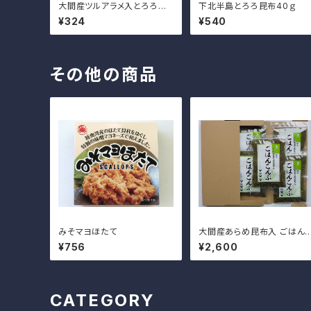
大間産ツルアラメ入とろろ昆
下北半島とろろ昆布40ｇ
布22ｇ
¥324
¥540
その他の商品
みそマヨほたて
大間産あらめ昆布入 ごはん
んぶ 48g×5袋
¥756
¥2,600
CATEGORY