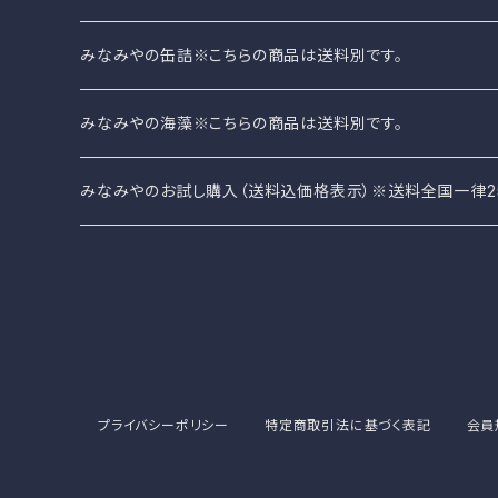
みなみやの缶詰※こちらの商品は送料別です。
みなみやのさば缶
みなみやの海藻※こちらの商品は送料別です。
みなみやオリジナル缶詰
みなみやのお試し購入（送料込価格表示）※送料全国一律2
みなみやの海藻
その他（珍味、レトルトカレーなど）
プライバシーポリシー
特定商取引法に基づく表記
会員