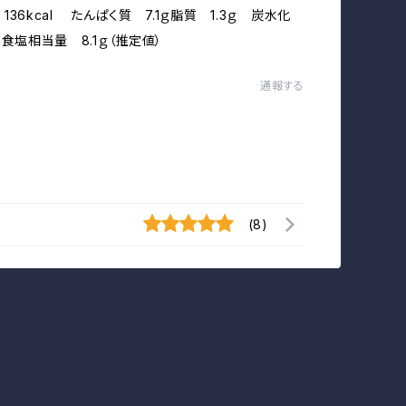
36kcal たんぱく質 7.1ｇ脂質 1.3ｇ 炭水化
 食塩相当量 8.1ｇ（推定値）
通報する
(8)