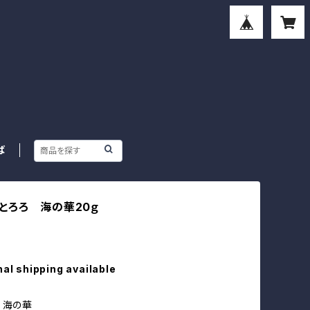
ば
とろろ 海の華20ｇ
nal shipping available
 海の華