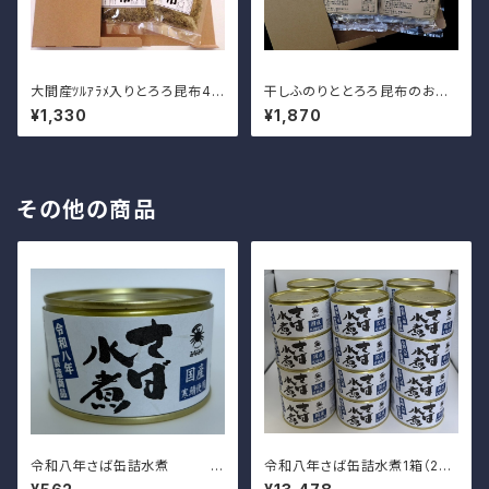
大間産ﾂﾙｱﾗﾒ入りとろろ昆布48
干しふのりととろろ昆布のお味
ｇ×2袋
噌汁5食入×2袋
¥1,330
¥1,870
その他の商品
令和八年さば缶詰水煮
令和八年さば缶詰水煮1箱（24
缶入）