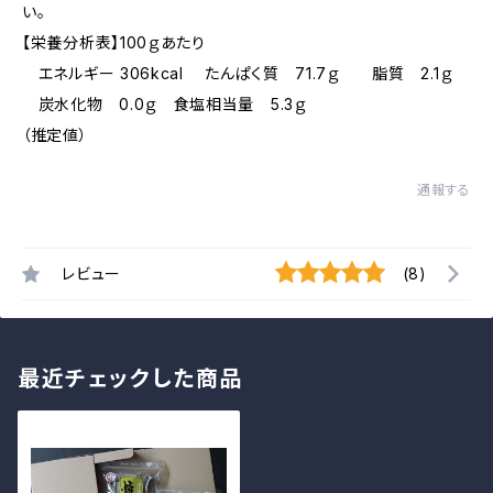
い。
【栄養分析表】100ｇあたり
エネルギー 306kcal たんぱく質 71.7ｇ 脂質 2.1ｇ
炭水化物 0.0ｇ 食塩相当量 5.3ｇ
（推定値）
通報する
レビュー
(8)
最近チェックした商品