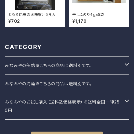
とろろ昆布のお味噌汁5食入
干しふのり4ｇ×5袋
¥702
¥1,170
CATEGORY
みなみやの缶詰※こちらの商品は送料別です。
みなみやのさば缶
みなみやの海藻※こちらの商品は送料別です。
みなみやオリジナル缶詰
みなみやのお試し購入（送料込価格表示）※送料全国一律25
0円
みなみやの海藻