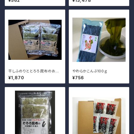
¥562
¥13,478
干しふのりととろろ昆布のお味
やわらかこんぶ100ｇ
噌汁5食入×2袋
¥1,870
¥756