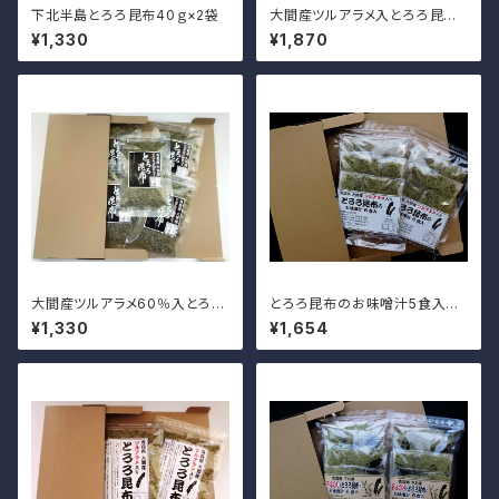
下北半島とろろ昆布40ｇ×2袋
大間産ツルアラメ入とろろ昆布2
2ｇ×5袋
¥1,330
¥1,870
大間産ツルアラメ60％入とろろ
とろろ昆布のお味噌汁5食入×2
昆布22ｇ×5袋
袋
¥1,330
¥1,654