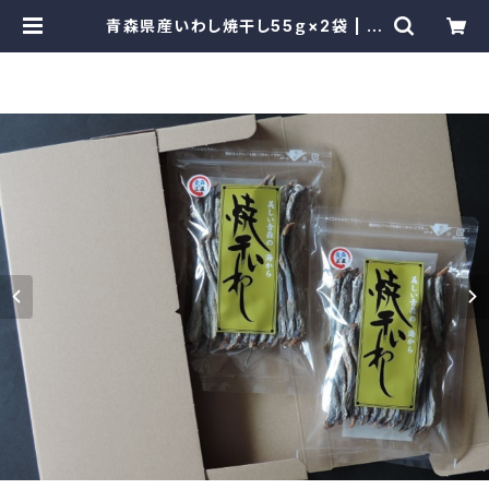
青森県産いわし焼干し55ｇ×2袋 | み
なみや