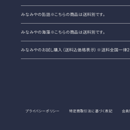
みなみやの缶詰※こちらの商品は送料別です。
みなみやのさば缶
みなみやの海藻※こちらの商品は送料別です。
みなみやオリジナル缶詰
みなみやのお試し購入（送料込価格表示）※送料全国一律2
みなみやの海藻
その他（珍味、レトルトカレーなど）
プライバシーポリシー
特定商取引法に基づく表記
会員