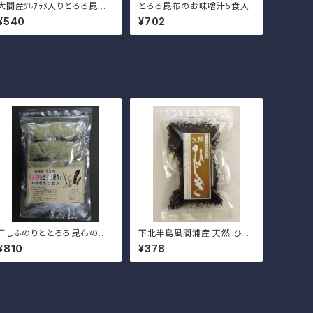
大間産ﾂﾙｱﾗﾒ入りとろろ昆布4
とろろ昆布のお味噌汁5食入
8ｇ
¥540
¥702
干しふのりととろろ昆布のお
下北半島風間浦産 天然 ひじ
味噌汁5食入
き 25g
¥810
¥378