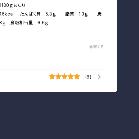
100ｇあたり
146kcal たんぱく質 5.8ｇ 脂質 1.3ｇ 炭
3ｇ 食塩相当量 6.6ｇ
通報する
(8)