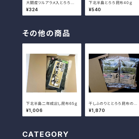
大間産ツルアラメ入とろろ昆
下北半島とろろ昆布40ｇ
布22ｇ
¥324
¥540
その他の商品
下北半島二年成出し昆布65ｇ
干しふのりととろろ昆布のお
味噌汁5食入×2袋
¥1,006
¥1,870
CATEGORY