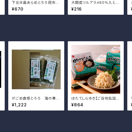
下北半島あらめとろろ昆布45
大間産ツルアラメ60％入とろ
ｇ
ろ昆布22ｇ
¥670
¥216
がごめ食感とろろ 海の華2
ほたてしらゆき【ご当地缶詰グ
0ｇ×2袋
ランプリ金賞受賞】
¥1,222
¥864