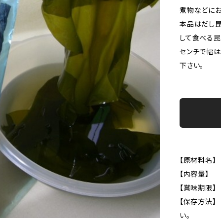
煮物などにお
本品はだし昆
して食べる昆
センチで幅は
下さい。
【原材料名】
【内容量】 
【賞味期限】 
【保存方法】
い。