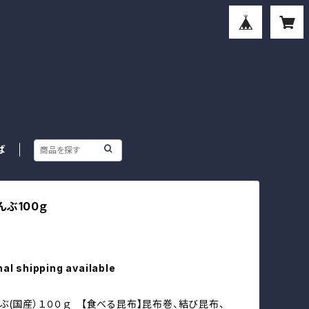
ば
んぶ100ｇ
nal shipping available
ぶ(国産）１００ｇ 【食べる昆布】昆布巻、結び昆布、